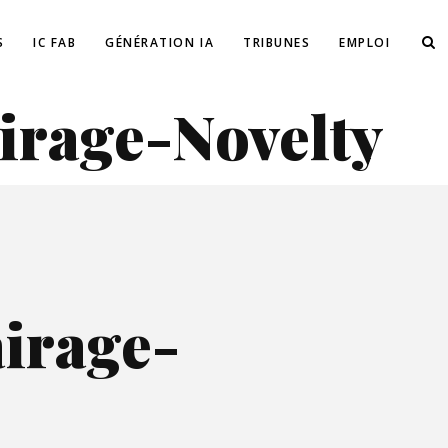
S
IC FAB
GÉNÉRATION IA
TRIBUNES
EMPLOI
irage-Novelty
irage-