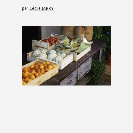
par
Cécile JARRY