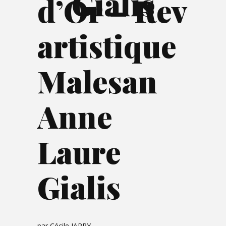
Gialis
d’Or – Rev
artistique
Malesan
Anne
Laure
Gialis
par
Cécile JARRY