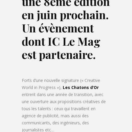
une 8ème édition
en juin prochain.
Un évènement
dont IC Le Mag
est partenaire.
Forts d’une nouvelle signature (« Creative
World in Progress »),
Les Chatons d’Or
entrent dans une année de transition, avec
une ouverture aux propositions créatives de
tous les talents : ceux qui travaillent en
agence de publicité, mais aussi des
communicants, des ingénieurs, des
journalistes etc…