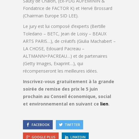
Sauty de Chalon, (Ex-PDG AUFEMININ &
Fondatrice de FACTOR K) et Hervé Brossard
(Chairman Europe SID LEE).
Le jury est lui composé d’experts (Bertille
Toledano – BETC, Jean de Loisy – BEAUX
ARTS PARIS…), de créatifs (Giulia Machabert –
LA CHOSE, Edouard Pacreau –
ALTMANN+PACREAU…) et de partenaires
(Getty Images, Exaprint…), qui
récompenseront les meilleures idées.
I
nscrivez-vous gratuitement à la grande
soirée de remise des prix le 5 juin
prochain au Conseil économique, social
et environnemental en suivant ce
lien
.
FACEBOOK
TWITTER
GOOGLE PLUS
LINKEDIN