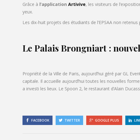
Grâce à
l’application
Artivive
, les visiteurs de l’exposi
yeux.
Les dix-huit projets des étudiants de l’EPSAA non retenus pa
Le Palais Brongniart : nouvel
Propriété de la Ville de Paris, aujourd’hui géré par GL Eve
capitale. Il accueille aujourd’hui toutes les nouvelles form
a investi les lieux. Le Spoon 2, le restaurant d’Alain Duca
FACEBOOK
TWITTER
GOOGLE PLUS
LIN