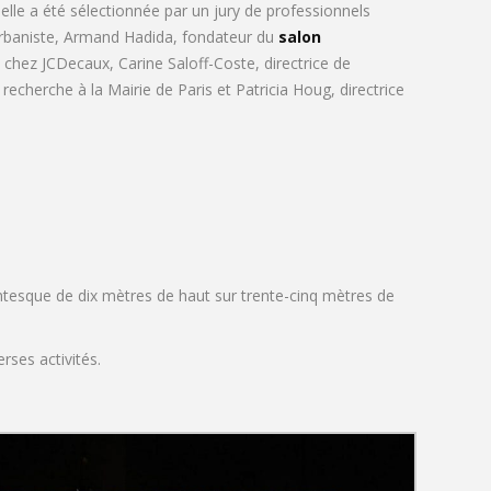
 elle a été sélectionnée par un jury de professionnels
 urbaniste, Armand Hadida, fondateur du
salon
s chez JCDecaux, Carine Saloff-Coste, directrice de
 recherche à la Mairie de Paris et Patricia Houg, directrice
ntesque de dix mètres de haut sur trente-cinq mètres de
rses activités.