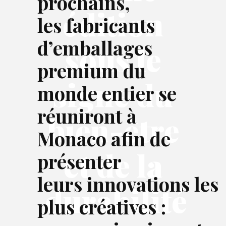
prochains,
édition
les fabricants
d’emballages
sous le
premium du
signe du
monde entier se
réuniront à
bien-être
Monaco afin de
et de la
présenter
leurs innovations les
durabilité
plus créatives :