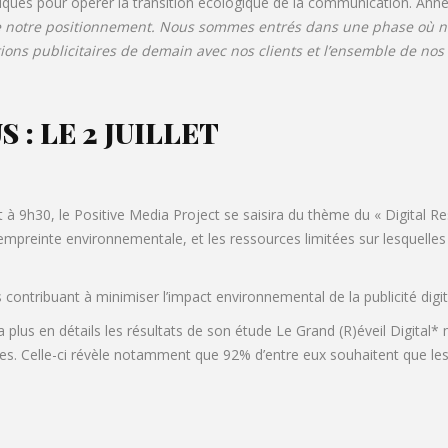
iques pour opérer la transition écologique de la communication. Ann
e notre positionnement. Nous sommes entrés dans une phase où no
ions publicitaires de demain avec nos clients et l’ensemble de nos
: LE 2 JUILLET
t à 9h30, le Positive Media Project se saisira du thème du « Digital Re
mpreinte environnementale, et les ressources limitées sur lesquelles i
 contribuant à minimiser l’impact environnemental de la publicité digit
a plus en détails les résultats de son étude Le Grand (R)éveil Digita
es. Celle-ci révèle notamment que 92% d’entre eux souhaitent que l