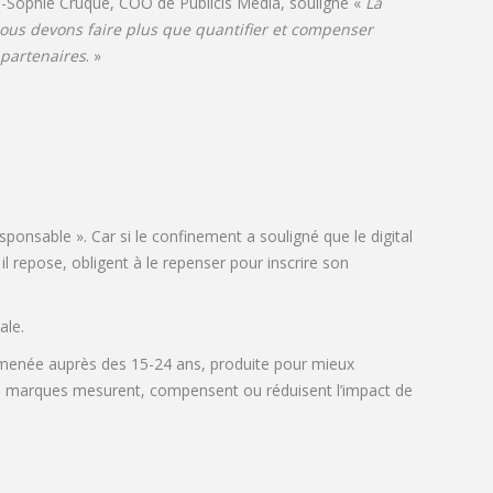
e-Sophie Cruque, COO de Publicis Media, souligne «
La
us devons faire plus que quantifier et compenser
 partenaires
. »
sponsable ». Car si le confinement a souligné que le digital
l repose, obligent à le repenser pour inscrire son
ale.
l* menée auprès des 15-24 ans, produite pour mieux
es marques mesurent, compensent ou réduisent l’impact de