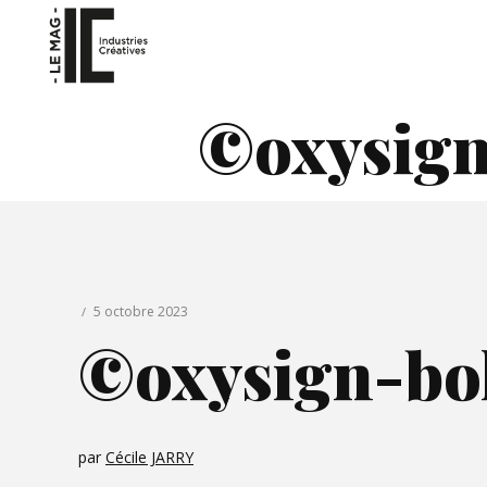
©oxysign
5 octobre 2023
©oxysign-bo
par
Cécile JARRY