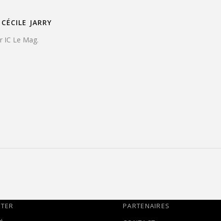
CÉCILE JARRY
ur IC Le Mag.
TTER
PARTENAIRES