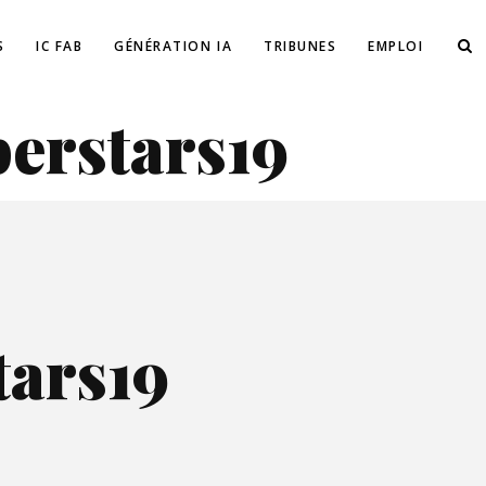
S
IC FAB
GÉNÉRATION IA
TRIBUNES
EMPLOI
erstars19
ars19