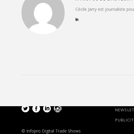
Cécile Jarry est journaliste po
NEWSLE
PUBLICIT
© Infopro Digital Trade Shows