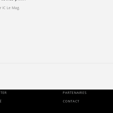
ur IC Le Mag.
TTER
PARTENAIRES
É
CONTACT