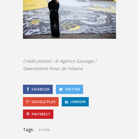
Crédit photos : © Agence Sauvage /
Gwendoline Finaz de Villaine
FACEBOOK
TWITTER
GOOGLE PLUS
LINKEDIN
PINTEREST
Tags:
ATHEM