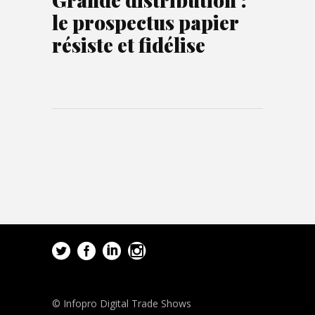
le prospectus papier
résiste et fidélise
© Infopro Digital Trade Shows