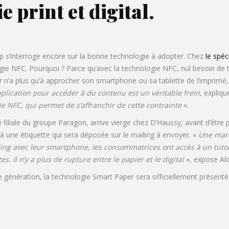
e print et digital.
 s’interroge encore sur la bonne technologie à adopter. Chez
le spéc
ie NFC. Pourquoi ? Parce qu’avec la technologie NFC, nul besoin de 
teur n’a plus qu’à approcher son smartphone ou sa tablette de l’imprimé,
plication pour accéder à du contenu est un véritable frein
, expliq
ie NFC, qui permet de s’affranchir de cette contrainte
».
 filiale du groupe Paragon, arrive vierge chez D’Haussy, avant d’être
à une étiquette qui sera déposée sur le mailing à envoyer. «
Une marq
iling avec leur smartphone, les consommatrices ont accès à un tuto
es. Il n’y a plus de rupture entre le papier et le digital
», expose Ald
e génération, la technologie Smart Paper sera officiellement présenté