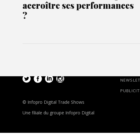
accroître ses performances
?
NEWSLE
PUBLICIT
© Infopro Digital Trade Shows
Une filiale du groupe Infopro Digital