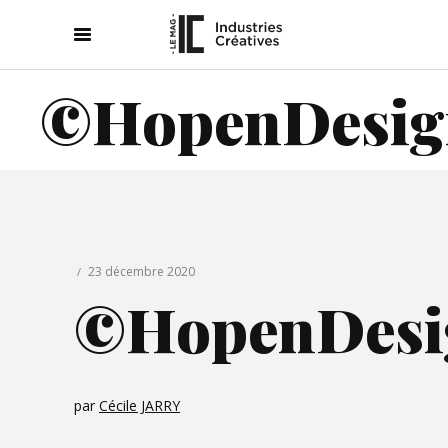
©HopenDesig
23 décembre 2020
©HopenDesi
par
Cécile JARRY