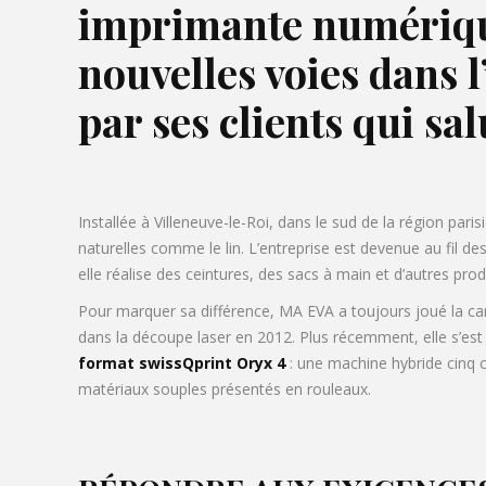
imprimante numérique
nouvelles voies dans 
par ses clients qui sa
Installée à Villeneuve-le-Roi, dans le sud de la région par
naturelles comme le lin. L’entreprise est devenue au fil
elle réalise des ceintures, des sacs à main et d’autres prod
Pour marquer sa différence, MA EVA a toujours joué la car
dans la découpe laser en 2012. Plus récemment, elle s’est
format swissQprint Oryx 4
: une machine hybride cinq c
matériaux souples présentés en rouleaux.