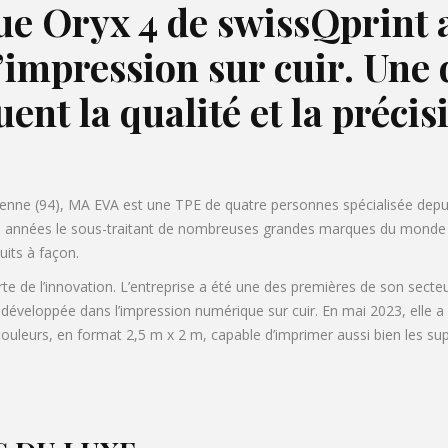
 Oryx 4 de swissQprint a
l’impression sur cuir. Une
luent la qualité et la préci
isienne (94), MA EVA est une TPE de quatre personnes spécialisée depui
 des années le sous-traitant de nombreuses grandes marques du monde 
uits à façon.
te de l’innovation. L’entreprise a été une des premières de son secte
 développée dans l’impression numérique sur cuir. En mai 2023, elle a
ouleurs, en format 2,5 m x 2 m, capable d’imprimer aussi bien les sup