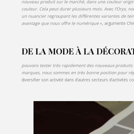
nouveau produit sur le marché, dans une couleur origina
couleur. Cela peut durer plusieurs mois. Avec l’Oryx, 
un nuancier regroupant les différentes variantes de tein
avantage que nous offre le numérique
», argumente Chri
DE LA MODE À LA DÉCORA
pouvons tester très rapidement des nouveaux produits o
marques, nous sommes en très bonne position pour répo
diversifier son activité dans d’autres secteurs d’activités 