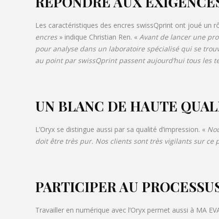
RÉPONDRE AUX EXIGENCE
Les caractéristiques des encres swissQprint ont joué un r
encres
» indique Christian Ren. «
Avant de lancer une prod
pour analyse dans un laboratoire spécialisé qui se trouv
au point par swissQprint passent aujourd’hui tous les te
UN BLANC DE HAUTE QUAL
L’Oryx se distingue aussi par sa qualité d’impression. «
Nou
doit être très pur. Nos clients sont très vigilants sur 
PARTICIPER AU PROCESSU
Travailler en numérique avec l’Oryx permet aussi à MA EV