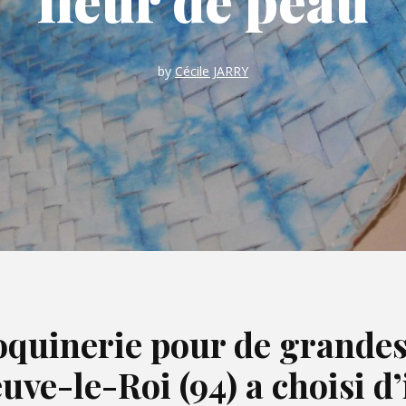
fleur de peau
by
Cécile JARRY
oquinerie pour de grandes
euve-le-Roi (94) a choisi d