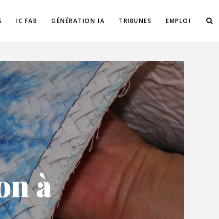
S
IC FAB
GÉNÉRATION IA
TRIBUNES
EMPLOI
on à