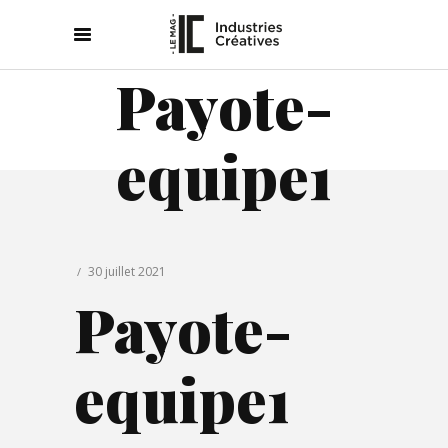
Payote-
equipe1
30 juillet 2021
Payote-
equipe1