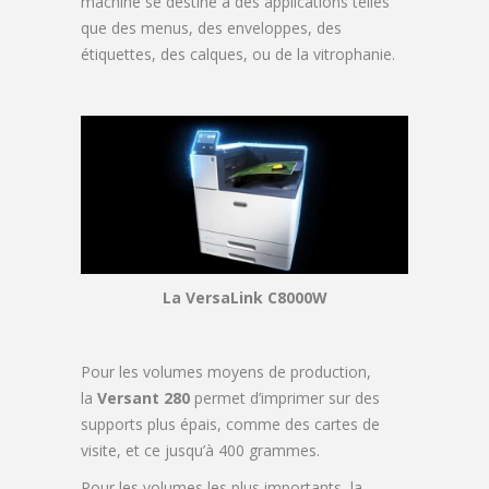
machine se destine à des applications telles
que des menus, des enveloppes, des
étiquettes, des calques, ou de la vitrophanie.
La VersaLink C8000W
Pour les volumes moyens de production,
la
Versant 280
permet d’imprimer sur des
supports plus épais, comme des cartes de
visite, et ce jusqu’à 400 grammes.
Pour les volumes les plus importants, la