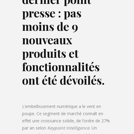
presse :
pas
moins de 9
nouveaux
produits et
fonctionnalités
ont été dévoilés.
L’embellissement numérique a le vent en
poupe. Ce segment de marché connaît en
effet une croissance solide, de l’ordre de 27%
par an selon
Keypoint Intelligence
. Un