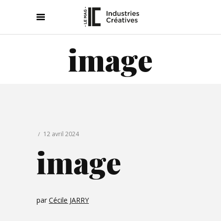
image
12 avril 2024
image
par
Cécile JARRY