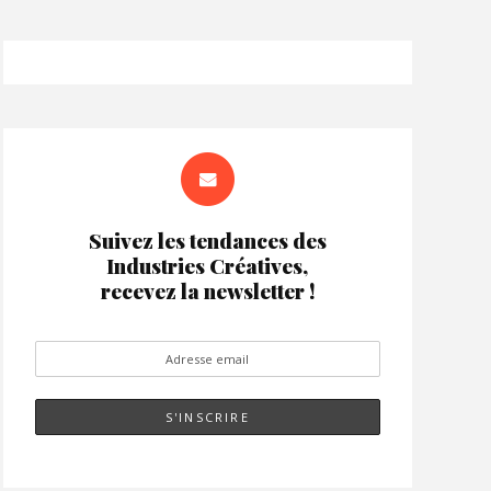
Suivez les tendances des
Industries Créatives,
recevez la newsletter !
QUI SOMMES-NOUS ?
MENTIONS LÉGALES
RGPD / GPDR
Paramétrage Cookie