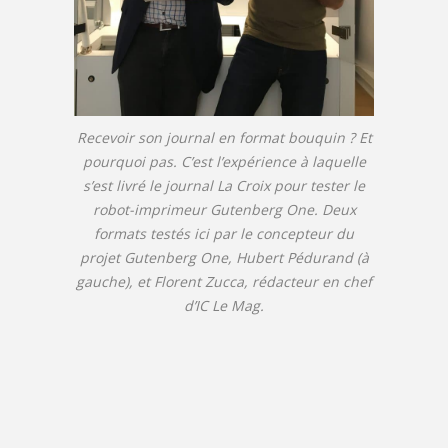
Recevoir son journal en format bouquin ? Et
pourquoi pas. C’est l’expérience à laquelle
s’est livré le journal La Croix pour tester le
robot-imprimeur Gutenberg One. Deux
formats testés ici par le concepteur du
projet Gutenberg One, Hubert Pédurand (à
gauche), et Florent Zucca, rédacteur en chef
d’IC Le Mag.