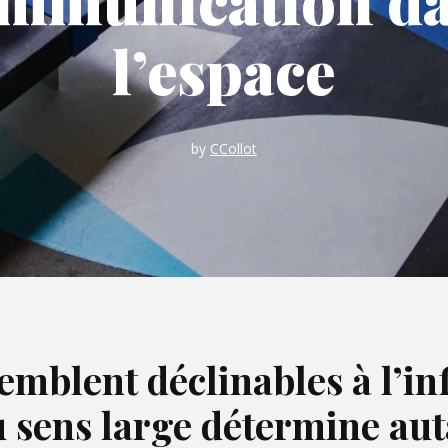
mmunication d
l’espace
by
CCollot
emblent déclinables à l’inf
u sens large détermine au