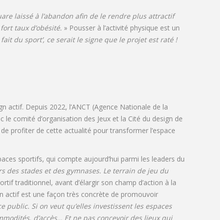
uare laissé à l’abandon afin de le rendre plus attractif
ort taux d’obésité.
» Pousser à l’activité physique est un
 fait du sport’, ce serait le signe que le projet est raté !
n actif. Depuis 2022, l’ANCT (Agence Nationale de la
 le comité d’organisation des Jeux et la Cité du design de
t de profiter de cette actualité pour transformer l’espace
paces sportifs, qui compte aujourd’hui parmi les leaders du
s des stades et des gymnases. Le terrain de jeu du
if traditionnel, avant d’élargir son champ d’action à la
ign actif est une façon très concrète de promouvoir
public. Si on veut qu’elles investissent les espaces
ommodités, d’accès… Et ne pas concevoir des lieux qui