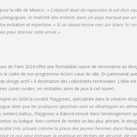
 pour la ville de Mexico : «
L’objectif était de repeindre le sol d’un sq
 pédagogues, la mobilité des enfants dans un pays marqué par un f
tre incitation et injonction. «
Si on devait écrire noir sur blanc ‘ici on
mes pour donner cette envie
. »
ues de Paris 2024 offre une formidable caisse de résonnance au desig
s le cadre de son programme Action cœur de ville. En partenariat avec
 design actif » à destination des collectivités territoriales. L’idée es
nes zones rurales, en véritables aires de jeux à ciel ouvert.
repris en 2006 la société Playgones, spécialisée dans la création d’es
gue date que les pratiques sportives vont se développer en dehor
s sentiers battus, Playgones a d’abord innové dans l’aménagement sport
ortive ou ludique. Non content de rendre un lieu plus attirant, le des
ciété très actuels comme la place des jeunes femmes dans l’espace 
 tout ce qui peut entraver la pratique en termes de sécurité, de c