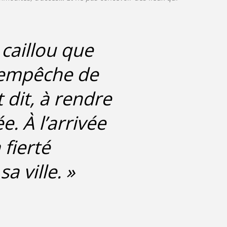
 caillou que
 empêche de
dit, à rendre
e. À l’arrivée
 fierté
a ville. »