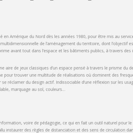
é en Amérique du Nord dès les années 1980, pour être mis au service de
ultidimensionnelle de l’aménagement du territoire, dont l’objectif 
xprime avant tout dans l’espace et les bâtiments publics, à travers des
une aire de jeux classiques d’un espace pensé à travers le prisme du de
che pour trouver une multitude de réalisations où dominent des fresque
 se réclamer du design actif. Indissociable d’une réflexion sur les us
lable, marquage au sol, couleurs…
formation, voire de pédagogie, ce qui en fait un outil naturel pour le des
allu instaurer des règles de distanciation et des sens de circulation d