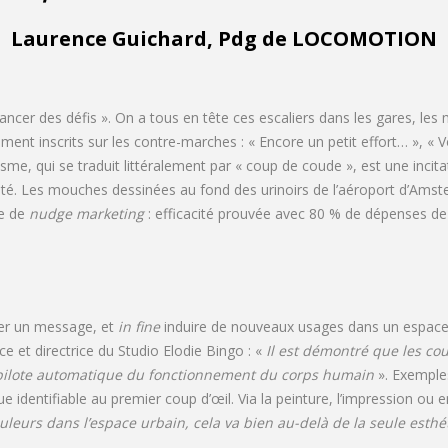
Laurence Guichard, Pdg de LOCOMOTION
lancer des défis ». On a tous en tête ces escaliers dans les gares, le
nt inscrits sur les contre-marches : « Encore un petit effort… », « 
icisme, qui se traduit littéralement par « coup de coude », est une inci
té. Les mouches dessinées au fond des urinoirs de l’aéroport d’Amst
re de
nudge marketing
: efficacité prouvée avec 80 % de dépenses de
sser un message, et
in fine
induire de nouveaux usages dans un espace
ce et directrice du Studio Elodie Bingo : «
Il est démontré que les c
e pilote automatique du fonctionnement du corps humain
». Exemples
 identifiable au premier coup d’œil. Via la peinture, l’impression ou e
eurs dans l’espace urbain, cela va bien au-delà de la seule esthétiq