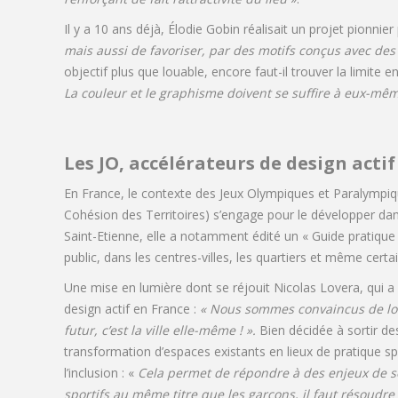
Il y a 10 ans déjà, Élodie Gobin réalisait un projet pionnier
mais aussi de favoriser, par des motifs conçus avec des
objectif plus que louable, encore faut-il trouver la limite en
La couleur et le graphisme doivent se suffire à eux-mê
Les JO, accélérateurs de design actif
En France, le contexte des Jeux Olympiques et Paralympiq
Cohésion des Territoires) s’engage pour le développer dan
Saint-Etienne, elle a notamment édité un « Guide pratique du
public, dans les centres-villes, les quartiers et même certai
Une mise en lumière dont se réjouit Nicolas Lovera, qui a 
design actif en France :
« Nous sommes convaincus de lon
futur, c’est la ville elle-même ! ».
Bien décidée à sortir de
transformation d’espaces existants en lieux de pratique sp
l’inclusion : «
Cela permet de répondre à des enjeux de so
sportifs au même titre que les garçons, il faut résoudre