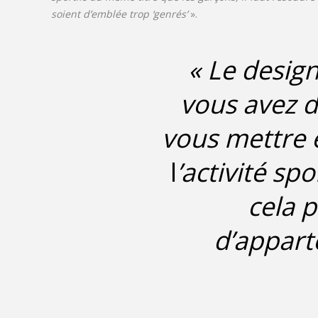
soient d’emblée trop ‘genrés’
».
« Le design
vous avez 
vous mettre 
l
’activité spo
cela p
d’apparte