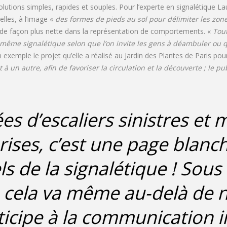
solutions simples, rapides et souples. Pour l’experte en signalétique 
lles, à l’image «
des formes de pieds au sol pour délimiter les zone
e de façon plus nette dans la représentation de comportements. «
Tou
ême signalétique selon que l’on invite les gens à déambuler ou qu’
 exemple le projet qu’elle a réalisé au Jardin des Plantes de Paris pou
un autre, afin de favoriser la circulation et la découverte ; le pub
s d’escaliers sinistres et
rises, c’est une page blanc
s de la signalétique ! Sous 
, cela va même au-delà de 
ticipe à la communication i