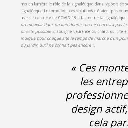
mis en lumière le rôle de la signalétique dans l’apport de 
signalétique Locomotion, ces solutions n’étaient pas nouve
mais le contexte de COVID-19 a fait entrer la signalétiqu
promouvoir dans un lieu donné : on ne concevra pas la m
directe possible
», souligne Laurence Guichard, qui cite en
indique pour chaque site le temps de marche d’un point à 
du jardin qu’il ne connait pas encore
».
« Ces montée
les entrep
professionnel
design actif
cela par