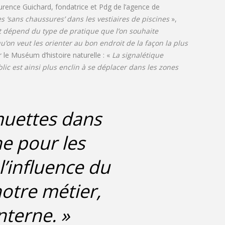
Laurence Guichard, fondatrice et Pdg de l’agence de
s ‘sans chaussures’ dans les vestiaires de piscines
»,
t dépend du type de pratique que l’on souhaite
on veut les orienter au bon endroit de la façon la plus
r le Muséum d’histoire naturelle : «
La signalétique
lic est ainsi plus enclin à se déplacer dans les zones
 muettes dans
he pour les
l’influence du
notre métier,
nterne. »