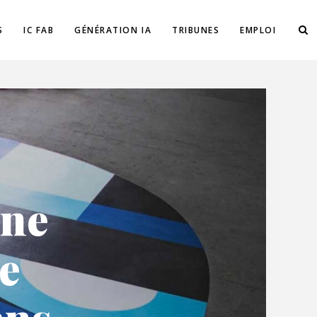
S
IC FAB
GÉNÉRATION IA
TRIBUNES
EMPLOI
une
e