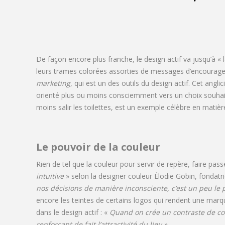
De façon encore plus franche, le design actif va jusqu’à « 
leurs trames colorées assorties de messages d’encourageme
marketing
, qui est un des outils du design actif. Cet angl
orienté plus ou moins consciemment vers un choix souhai
moins salir les toilettes, est un exemple célèbre en matiè
Le pouvoir de la couleur
Rien de tel que la couleur pour servir de repère, faire pa
intuitive
» selon la designer couleur Élodie Gobin, fondatri
nos décisions de manière inconsciente, c’est un peu l
encore les teintes de certains logos qui rendent une marque
dans le design actif : «
Quand on crée un contraste de coul
renforçant de fait l’attractivité du lieu
».