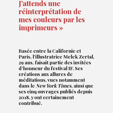
J’attends une
réinterprétation de
mes couleurs par les
imprimeurs »
Basée entre la Californie et
Paris, l’illustratrice Melek Zertal,
29 ans, faisait partie des invitées
d’honneur du festival IF. Ses
créations aux allures de
méditations, vues notamment
dans le
New York Times
, ainsi que
ses cinq ouvrages publiés depuis
2018, y ont certainement
contribué.