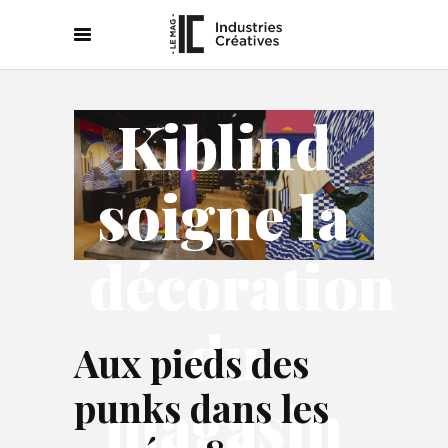
Kiblind
soigne la
décoration
du
Aux pieds des
punks dans les
magasin