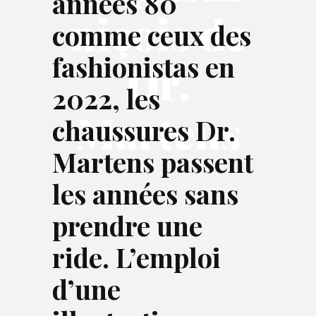
années 80
niçois de
comme ceux des
fashionistas en
Dr.
2022, les
Martens
chaussures Dr.
Martens passent
les années sans
prendre une
ride. L’emploi
d’une