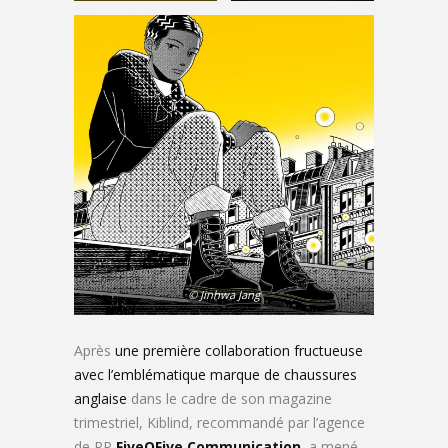
© Jinhwa Jang
Après
une première collaboration fructueuse
avec l’emblématique marque de chaussures
anglaise
dans le cadre de son magazine
trimestriel, Kiblind, recommandé par l’agence
de RP
FiveOFive Communication
, a mené