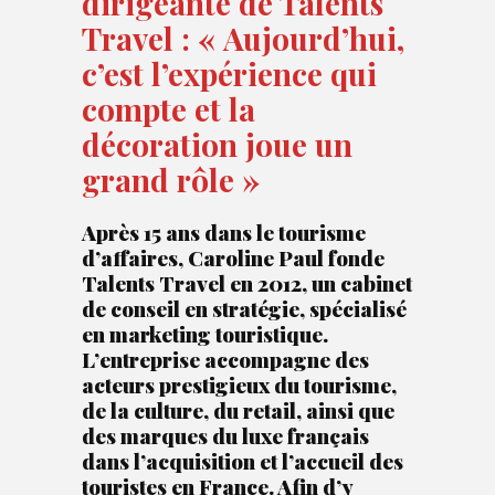
dirigeante de Talents
Travel : « Aujourd’hui,
c’est l’expérience qui
compte et la
décoration joue un
grand rôle »
Après 15 ans dans le tourisme
d’affaires, Caroline Paul fonde
Talents Travel
en 2012, un cabinet
de conseil en stratégie, spécialisé
en marketing touristique.
L’entreprise accompagne des
acteurs prestigieux du tourisme,
de la culture, du retail, ainsi que
des marques du luxe français
dans l’acquisition et l’accueil des
touristes en France. Afin d’y