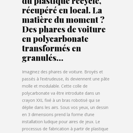
du plastique recyclé,
récupéré en local. La
matière du moment ?
Des phares de voiture
en polycarbonate
transformés en
granulés…
Imaginez des phares de voiture. Broyés et
passés à l’extrudeuse, ils deviennent une pâte
molle et modulable. Cette colle de
polycarbonate va être introduite dans un
crayon XXL fixé à un bras robotisé qui se
déplie dans les airs. Sous vos yeux, un dessin
en 3 dimensions prend la forme d’une
installation ludique pour aires de jeux. Le
processus de fabrication à partir de plastique