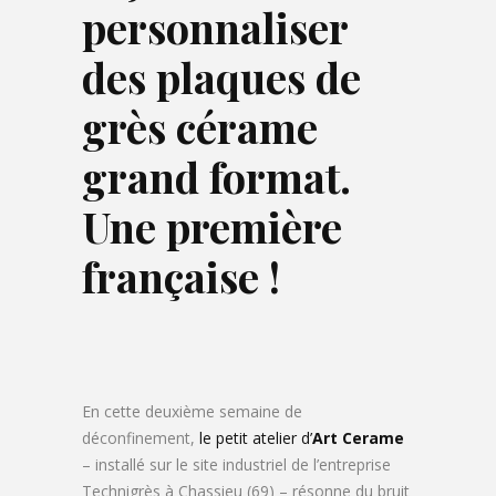
personnaliser
des plaques de
grès cérame
grand format.
Une première
française !
En cette deuxième semaine de
déconfinement,
le petit atelier d’
Art Cerame
– installé sur le site industriel de l’entreprise
Technigrès à Chassieu (69) – résonne du bruit