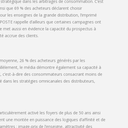
 stratégique dans les arbitrages de consommation. C’est
nsi que 69 % des acheteurs déclarent choisir
r les enseignes de la grande distribution, l’imprimé
DIAPOSTE rappelle d’ailleurs que certaines campagnes ont
e met aussi en évidence la capacité du prospectus à
é accrue des clients.
n moyenne, 26 % des acheteurs générés par les
rallèlement, le média démontre également sa capacité à
s”, c’est-à-dire des consommateurs consacrant moins de
é dans les stratégies omnicanales des distributeurs,
ticulièrement activé les foyers de plus de 50 ans ainsi
t une montée en puissance des logiques d’affinité et de
mètres : image-prix de l’enseigne, attractivité des