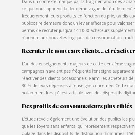
Dans un contexte marqué par la fragmentation des achats e
ce que nous apprend la deuxième vague de l’étude mené
fréquemment leurs produits en fonction du prix, tandis qu
publicitaire demeure donc un levier efficace pour valorise
permis de recruter jusqu’à 144 000 acheteurs supplémenta
répondre aux nouvelles logiques de consommation : multipl
Recruter de nouveaux clients… et réactiver
L’un des enseignements majeurs de cette deuxième vague c
campagnes n’avaient pas fréquenté l’enseigne auparavant,
réactiver des clients occasionnels. Parmi les acheteurs 
30 % de leurs dépenses à l’enseigne concernée. Cette doubl
notamment lorsqu’il est articulé avec des dispositifs digita
Des profils de consommateurs plus ciblés
L’étude révèle également une évolution des publics les plu
que les foyers sans enfants, qui représentent respectiv
ciblage dans les dispositifs de distribution d’imprimés. L