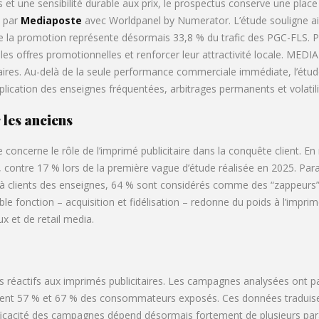
t une sensibilité durable aux prix, le prospectus conserve une place
e par
Mediaposte
avec Worldpanel by Numerator. L’étude souligne ai
e la promotion représente désormais 33,8 % du trafic des PGC-FLS. Pou
r les offres promotionnelles et renforcer leur attractivité locale. ME
ires. Au-delà de la seule performance commerciale immédiate, l’étud
ication des enseignes fréquentées, arbitrages permanents et volatilit
 les anciens
oncerne le rôle de l’imprimé publicitaire dans la conquête client. E
 contre 17 % lors de la première vague d’étude réalisée en 2025. Pa
déjà clients des enseignes, 64 % sont considérés comme des “zappeur
e fonction – acquisition et fidélisation – redonne du poids à l’imprim
ux et de retail media.
s réactifs aux imprimés publicitaires. Les campagnes analysées ont par
ement 57 % et 67 % des consommateurs exposés. Ces données traduisen
’efficacité des campagnes dépend désormais fortement de plusieurs para