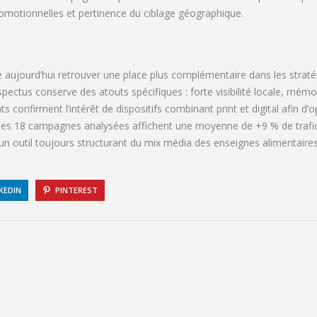
omotionnelles et pertinence du ciblage géographique.
le aujourd’hui retrouver une place plus complémentaire dans les str
ectus conserve des atouts spécifiques : forte visibilité locale, mémori
firment l’intérêt de dispositifs combinant print et digital afin d’opti
 les 18 campagnes analysées affichent une moyenne de +9 % de trafic 
un outil toujours structurant du mix média des enseignes alimentaires
KEDIN
PINTEREST