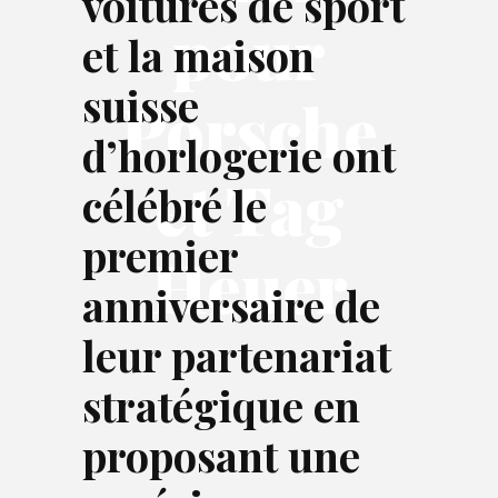
voitures de sport
pour
et la maison
suisse
Porsche
d’horlogerie ont
et Tag
célébré le
premier
Heuer
anniversaire de
leur partenariat
stratégique en
proposant une