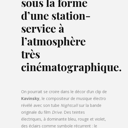
sous la forme
d’une station-
service à
l’atmosphère
très
cinématographique.
On pourrait se croire dans le décor d’un clip de
Kavinsky
, le compositeur de musique électro
révélé avec son tube
Nightcall
sur la bande
originale du film
Drive
. Des teintes
électriques, à dominante bleu, rouge et violet,
des éclairs comme symbole récurrent : le