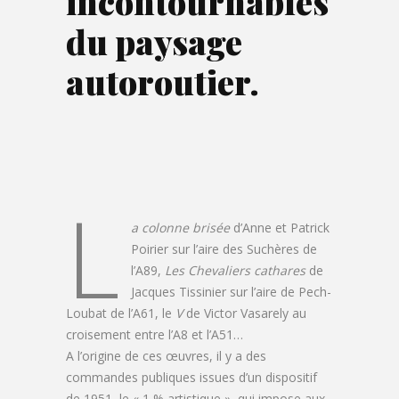
incontournables
du paysage
autoroutier.
L
a colonne brisée
d’Anne et Patrick
Poirier sur l’aire des Suchères de
l’A89,
Les Chevaliers cathares
de
Jacques Tissinier sur l’aire de Pech-
Loubat de l’A61, le
V
de Victor Vasarely au
croisement entre l’A8 et l’A51…
A l’origine de ces œuvres, il y a des
commandes publiques issues d’un dispositif
de 1951, le « 1 % artistique », qui impose aux