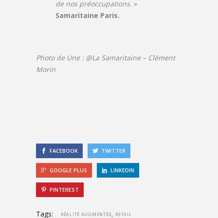
de nos préoccupations.
»
Samaritaine Paris.
Photo de Une : @La Samaritaine – Clément
Morin
FACEBOOK
TWITTER
GOOGLE PLUS
LINKEDIN
PINTEREST
Tags:
,
RÉALITÉ AUGMENTÉE
RETAIL