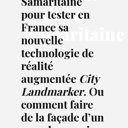
Samaritaine
de La
pour tester en
France sa
Samaritaine
nouvelle
technologie de
réalité
augmentée
City
Landmarker
. O
u
comment faire
de la façade d’un