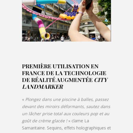
PREMIÈRE UTILISATION EN
FRANCE DE LA TECHNOLOGIE
DE RÉALITÉ AUGMENTÉE
CITY
LANDMARKER
«
Plongez dans une piscine à balles, passez
devant des miroirs déformants, sautez dans
un lâcher prise total aux couleurs pop et au
goût de crème glacée !
» clame La
Samaritaine. Sequins, effets holographiques et