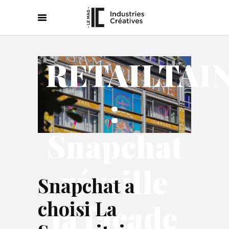
RETAILTAI
:
Snapchat
réveille
Snapchat a
choisi La
la façade