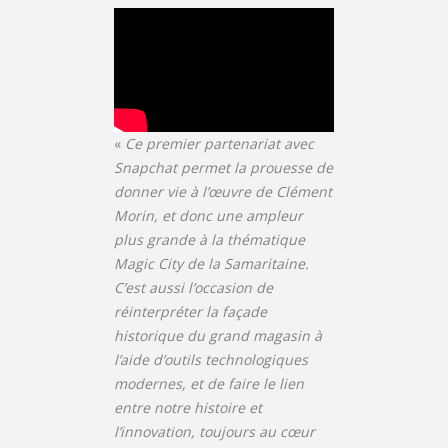
«
Ce premier partenariat avec
Snapchat permet la prouesse de
donner vie à l’œuvre de Clément
Morin, et donc une ampleur
plus grande à la thématique
Magic City de la Samaritaine.
C’est aussi l’occasion de
réinterpréter la façade
historique du grand magasin à
l’aide d’outils technologiques
modernes, et de faire le lien
entre notre histoire et
l’innovation, toujours au cœur