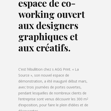
espace de co-
working ouvert
aux designers
graphiques et
aux créatifs.
C’est l’ébullition chez s AGG Print. « La
Source », son nouvel espace de
démonstration, a été inauguré début mars,
avec trois journées de portes ouvertes,
pendant lesquelles de nombreux clients de
l’entreprise sont venus découvrir les 300 m
2
d’exposition, pour faire le plein d’idées et de
découvertes.