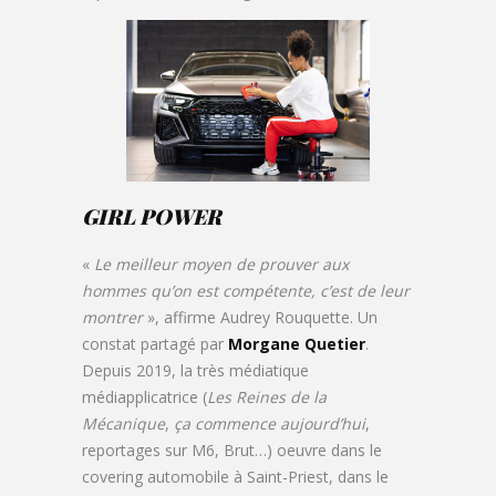
GIRL POWER
«
Le meilleur moyen de prouver aux
hommes qu’on est compétente, c’est de leur
montrer
», affirme Audrey Rouquette. Un
constat partagé par
Morgane Quetier
.
Depuis 2019, la très médiatique
médiapplicatrice (
Les Reines de la
Mécanique
,
ça commence aujourd’hui
,
reportages sur M6, Brut…) oeuvre dans le
covering automobile à Saint-Priest, dans le