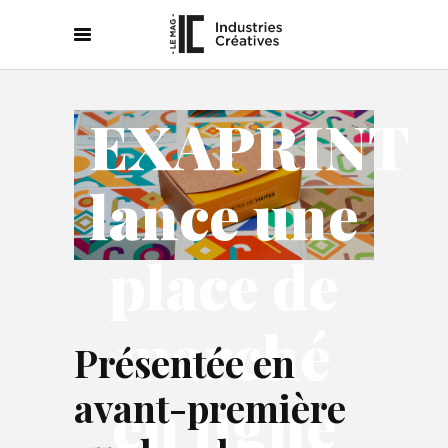
EXAPRINT
lance une
place de
marché
Présentée en
avant-première
en ligne