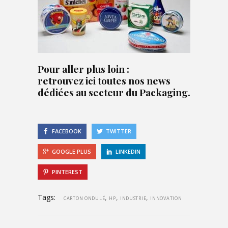
Pour aller plus loin :
retrouvez ici
toutes nos news
dédiées au secteur du Packaging.
FACEBOOK
TWITTER
GOOGLE PLUS
LINKEDIN
PINTEREST
Tags:
,
,
,
CARTON ONDULÉ
HP
INDUSTRIE
INNOVATION