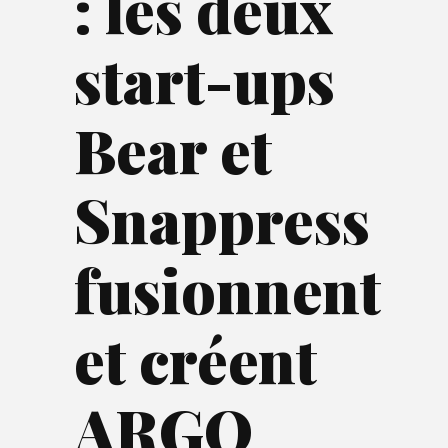
: les deux
start-ups
Bear et
Snappress
fusionnent
et créent
ARGO