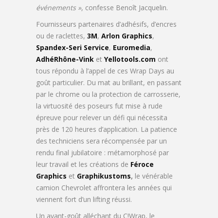
événements »
, confesse Benoît Jacquelin.
Fournisseurs partenaires d’adhésifs, d’encres
ou de raclettes,
3M
,
Arlon Graphics
,
Spandex-Seri Service
,
Euromedia
,
AdhéRhône-Vink
et
Yellotools.com
ont
tous répondu à l’appel de ces Wrap Days au
goût particulier. Du mat au brillant, en passant
par le chrome ou la protection de carrosserie,
la virtuosité des poseurs fut mise à rude
épreuve pour relever un défi qui nécessita
près de 120 heures d’application. La patience
des techniciens sera récompensée par un
rendu final jubilatoire : métamorphosé par
leur travail et les créations de
Féroce
Graphics
et
Graphikustoms
,
le vénérable
camion Chevrolet affrontera les années qui
viennent fort d’un lifting réussi.
Un avant-goût alléchant du C!Wrap, le