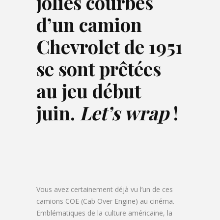
jolies courbes
d’u
n camion
Chevrolet de 1951
se sont prêtées
au jeu début
juin.
Let’s wrap
!
Vous avez certainement déjà vu l’un de ces
camions COE (Cab Over Engine) au cinéma.
Emblématiques de la culture américaine, la