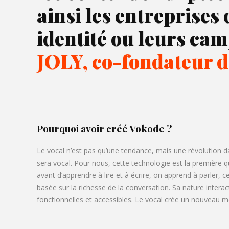
ainsi les entreprises 
identité ou leurs ca
JOLY, co-fondateur
Pourquoi avoir créé
Vokode
?
Le vocal n’est pas qu’une tendance, mais une révolution da
sera vocal. Pour nous, cette technologie est la première qui
avant d’apprendre à lire et à écrire, on apprend à parler
basée sur la richesse de la conversation. Sa nature intera
fonctionnelles et accessibles. Le vocal crée un nouveau mo