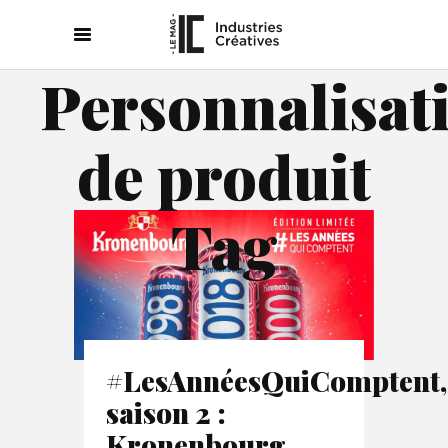
Personnalisat
de produit
Tag
#LesAnnéesQuiComptent,
saison 2 :
Kronenbourg