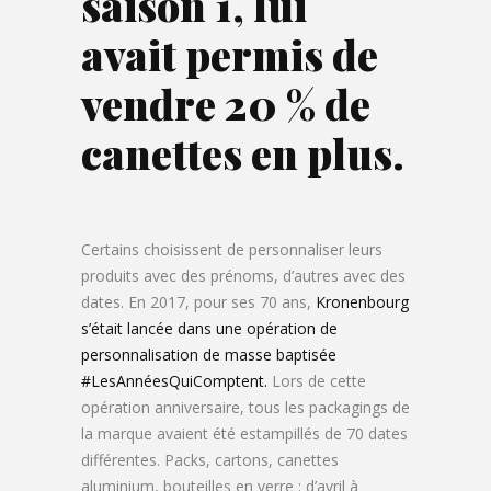
saison 1, lui
avait permis de
vendre 20 % de
canettes en plus.
Certains choisissent de personnaliser leurs
produits avec des prénoms, d’autres avec des
dates. En 2017, pour ses 70 ans,
Kronenbourg
s’était lancée dans une opération de
personnalisation de masse baptisée
#LesAnnéesQuiComptent.
Lors de cette
opération anniversaire, tous les packagings de
la marque avaient été estampillés de 70 dates
différentes. Packs, cartons, canettes
aluminium, bouteilles en verre : d’avril à