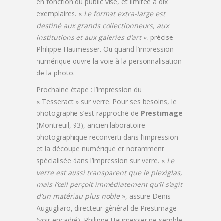
en fonction du public visé, et limitée à dix
exemplaires. «
Le format extra-large est
destiné aux grands collectionneurs, aux
institutions et aux galeries d’art
», précise
Philippe Haumesser. Ou quand l’impression
numérique ouvre la voie à la personnalisation
de la photo.
Prochaine étape : l’impression du
« Tesseract » sur verre. Pour ses besoins, le
photographe s’est rapproché de
Prestimage
(Montreuil, 93), ancien laboratoire
photographique reconverti dans l’impression
et la découpe numérique et notamment
spécialisée dans l’impression sur verre. «
Le
verre est aussi transparent que le plexiglas,
mais l’œil perçoit immédiatement qu’il s’agit
d’un matériau plus noble
», assure Denis
Augugliaro, directeur général de Prestimage
(voir encadré). Philippe Haumesser ne semble