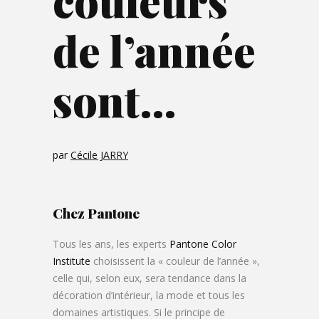
couleurs
de l’année
sont…
par
Cécile JARRY
Chez
Pantone
Tous les ans, les experts
Pantone Color
Institute
choisissent la « couleur de l’année »,
celle qui, selon eux, sera tendance dans la
décoration d’intérieur, la mode et tous les
domaines artistiques. Si le principe de