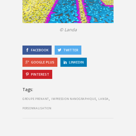
© Landa
FACEBOOK
TWITTER
GOOGLE PLUS
LINKEDIN
PINTEREST
Tags:
,
,
,
GROUPE PRENANT
IMPRESSION NANOGRAPHIQUE
LANDA
PERSONNALISATION