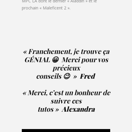
MPC LA dont le dernier « Aladdin » et le
prochain « Maleficent 2 ».
« F
ranchement, je trouve ça
GÉNIAL 😀 Merci pour vos
précieux
conseils 😉
»
Fred
« Merci, c’est un bonheur de
suivre ces
tutos »
Alexandra