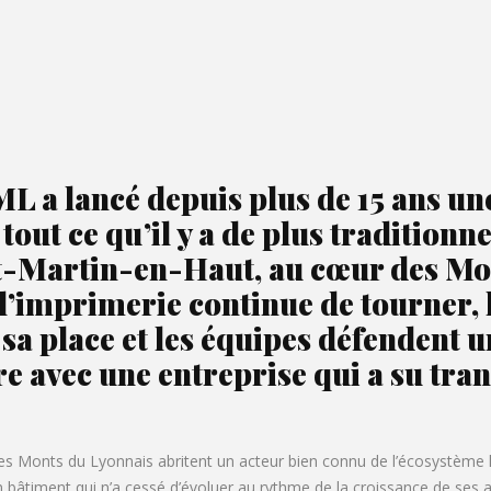
ML a lancé depuis plus de 15 ans u
out ce qu’il y a de plus tradition
nt-Martin-en-Haut, au cœur des Mo
’imprimerie continue de tourner, l’
é sa place et les équipes défendent
 avec une entreprise qui a su tra
des Monts du Lyonnais abritent un acteur bien connu de l’écosystème 
âtiment qui n’a cessé d’évoluer au rythme de la croissance de ses ac