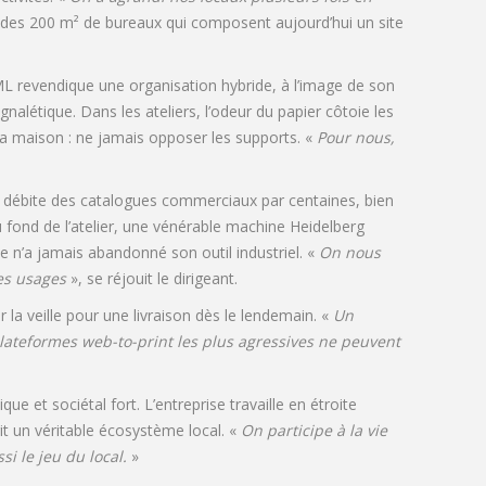
et des 200 m² de bureaux qui composent aujourd’hui un site
ML revendique une organisation hybride, à l’image de son
nalétique. Dans les ateliers, l’odeur du papier côtoie les
la maison : ne jamais opposer les supports. «
Pour nous,
ox débite des catalogues commerciaux par centaines, bien
u fond de l’atelier, une vénérable machine Heidelberg
 n’a jamais abandonné son outil industriel. «
On nous
des usages
», se réjouit le dirigeant.
la veille pour une livraison dès le lendemain. «
Un
plateformes web-to-print les plus agressives ne peuvent
 et sociétal fort. L’entreprise travaille en étroite
rrit un véritable écosystème local. «
On participe à la vie
si le jeu du local.
»