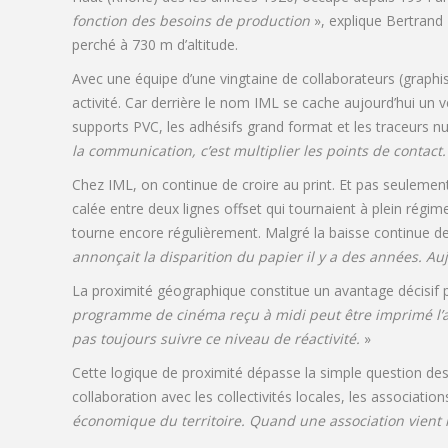
fonction des besoins de production
», explique Bertrand
perché à 730 m d’altitude.
Avec une équipe d’une vingtaine de collaborateurs (graphi
activité. Car derrière le nom IML se cache aujourd’hui un v
supports PVC, les adhésifs grand format et les traceurs n
la communication, c’est multiplier les points de contact
Chez IML, on continue de croire au print. Et pas seulemen
calée entre deux lignes offset qui tournaient à plein régi
tourne encore régulièrement. Malgré la baisse continue d
annonçait la disparition du papier il y a des années. A
La proximité géographique constitue un avantage décisif po
programme de cinéma reçu à midi peut être imprimé l’apr
pas toujours suivre ce niveau de réactivité.
»
Cette logique de proximité dépasse la simple question des 
collaboration avec les collectivités locales, les association
économique du territoire. Quand une association vient nou