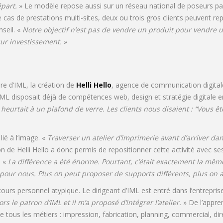
épart.
» Le modèle repose aussi sur un réseau national de poseurs pa
s le cas de prestations multi-sites, deux ou trois gros clients peuvent
nseil. «
Notre objectif n’est pas de vendre un produit pour vendre 
sur investissement.
»
re d’IML, la création de
Helli Hello
, agence de communication digita
ML disposait déjà de compétences web, design et stratégie digitale en
heurtait à un plafond de verre. Les clients nous disaient : “Vous 
ié à l’image. «
Traverser un atelier d’imprimerie avant d’arriver da
on de Helli Hello a donc permis de repositionner cette activité avec 
. «
La différence a été énorme. Pourtant, c’était exactement la mê
 pour nous. Plus on peut proposer de supports différents, plus on
cours personnel atypique. Le dirigeant d’IML est entré dans l’entrepri
s le patron d’IML et il m’a proposé d’intégrer l’atelier.
» De l’appre
 tous les métiers : impression, fabrication, planning, commercial, dir