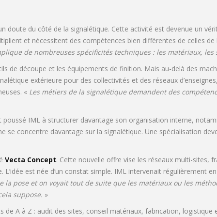
un doute du côté de la signalétique. Cette activité est devenue un véri
iplient et nécessitent des compétences bien différentes de celles de l
implique de nombreuses spécificités techniques : les matériaux, les
tils de découpe et les équipements de finition. Mais au-delà des machin
nalétique extérieure pour des collectivités et des réseaux d’enseignes
ineuses. «
Les métiers de la signalétique demandent des compétences
t poussé IML à structurer davantage son organisation interne, notam
onne se concentre davantage sur la signalétique. Une spécialisation de
cé
Vecta Concept
. Cette nouvelle offre vise les réseaux multi-sites
nce. L’idée est née d’un constat simple. IML intervenait régulièrement
 la pose et on voyait tout de suite que les matériaux ou les méthod
 cela suppose.
»
de A à Z : audit des sites, conseil matériaux, fabrication, logistique 