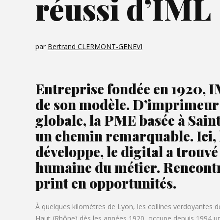
réussi d’IML
par
Bertrand CLERMONT-GENEVI
Entreprise fondée en 1920, I
de son modèle. D’imprimeur t
globale, la PME basée à Sai
un chemin remarquable. Ici, l
développe, le digital a trouv
humaine du métier. Rencontre
print en opportunités.
À quelques kilomètres de Lyon, les collines verdoyantes 
Haut (Rhône) dès les années 1920, occupe depuis 1994 un b