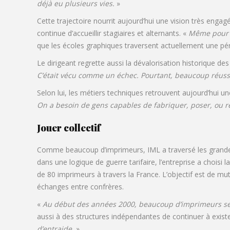
déjà eu plusieurs vies.
»
Cette trajectoire nourrit aujourd’hui une vision très engagé
continue d’accueillir stagiaires et alternants. «
Même pour u
que les écoles graphiques traversent actuellement une pér
Le dirigeant regrette aussi la dévalorisation historique des
C’était vécu comme un échec. Pourtant, beaucoup réuss
Selon lui, les métiers techniques retrouvent aujourd’hui 
On a besoin de gens capables de fabriquer, poser, ou r
Jouer collectif
Comme beaucoup d’imprimeurs, IML a traversé les grandes 
dans une logique de guerre tarifaire, l’entreprise a choi
de 80 imprimeurs à travers la France. L’objectif est de mu
échanges entre confrères.
«
Au début des années 2000, beaucoup d’imprimeurs se ti
aussi à des structures indépendantes de continuer à existe
d’entraide.
»