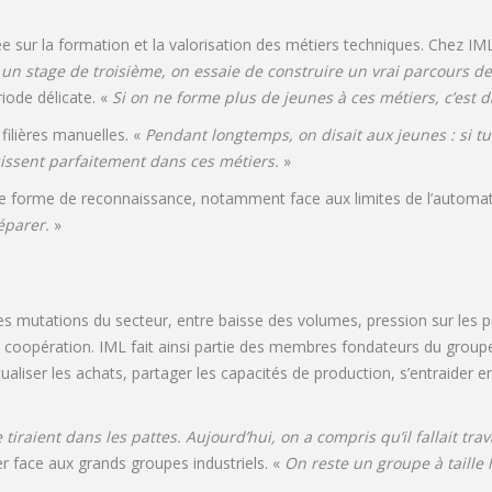
e sur la formation et la valorisation des métiers techniques. Chez IML,
n stage de troisième, on essaie de construire un vrai parcours d
iode délicate. «
Si on ne forme plus de jeunes à ces métiers, c’est d
 filières manuelles. «
Pendant longtemps, on disait aux jeunes : si tu 
issent parfaitement dans ces métiers.
»
une forme de reconnaissance, notamment face aux limites de l’automat
éparer.
»
mutations du secteur, entre baisse des volumes, pression sur les pr
si la coopération. IML fait ainsi partie des membres fondateurs du gr
tualiser les achats, partager les capacités de production, s’entraider
raient dans les pattes. Aujourd’hui, on a compris qu’il fallait tra
r face aux grands groupes industriels. «
On reste un groupe à taille 