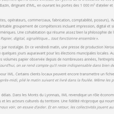
 Bazin, dirigeant d’IML, en ouvrant les portes des 1 000 m² d’atelier 
stes, opérateurs, commerciaux, fabrication, comptabilité, poseurs), I
éritable groupement de compétences incluant impression, digital et sig
umériques. Une cohabitation qui résume assez bien la philosophie de 
. Papier, digital, signalétique… tout fonctionne ensemble
».
t par nostalgie. En ce vendredi matin, une presse de production Xer
me quelques jours auparavant pour les élections municipales locales. A
es volumes papier observée depuis de nombreuses années, l’entreprise
ujourd’hui, on se rend compte qu’il reste indispensable dans bien 
ur IML. Certains clients locaux peuvent encore transmettre un fichier 
ès-midi, plié le matin suivant et livré dans la foulée. Même les 
délais. Dans les Monts du Lyonnais, IML revendique un rôle économique
s et les acteurs culturels du territoire. Une fidélité réciproque qui nou
s voir, on essaie d’aider. Et en retour, les collectivités jouent aus