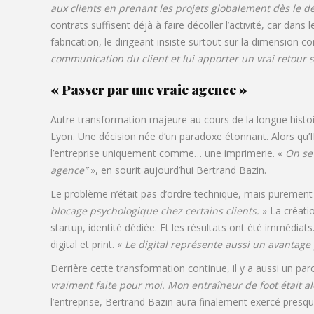
aux clients en prenant les projets globalement dès le d
contrats suffisent déjà à faire décoller l’activité, car dan
fabrication, le dirigeant insiste surtout sur la dimension co
communication du client et lui apporter un vrai retour 
« Passer par une vraie agence »
Autre transformation majeure au cours de la longue histoi
Lyon. Une décision née d’un paradoxe étonnant. Alors qu’I
l’entreprise uniquement comme… une imprimerie. «
On se 
agence”
», en sourit aujourd’hui Bertrand Bazin.
Le problème n’était pas d’ordre technique, mais purement l
blocage psychologique chez certains clients.
» La créati
startup, identité dédiée. Et les résultats ont été immédiats
digital et print. «
Le digital représente aussi un avantage
Derrière cette transformation continue, il y a aussi un par
vraiment faite pour moi. Mon entraîneur de foot était alor
l’entreprise, Bertrand Bazin aura finalement exercé presque