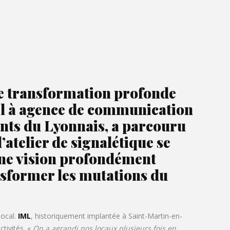
ne transformation profonde
nel à agence de communication
nts du Lyonnais, a parcouru
atelier de signalétique se
 une vision profondément
nsformer les mutations du
local.
IML
, historiquement implantée à Saint-Martin-en-
tivités. «
On a agrandi nos locaux plusieurs fois en