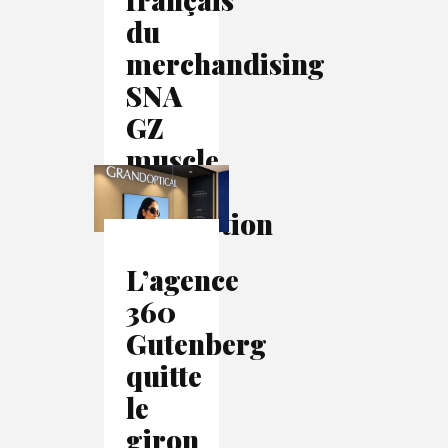
du
merchandising
SNA
GZ
muscle
sa
production
textile
L’agence
avec
360
Kornit
Gutenberg
quitte
le
giron