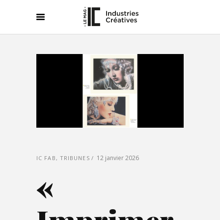
12 janvier 2026
IC FAB
,
TRIBUNES
«