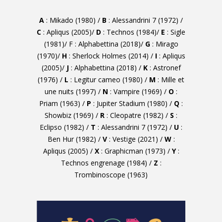
A
: Mikado (1980) /
B
: Alessandrini 7 (1972) /
C
: Apliqus (2005)/
D
: Technos (1984)/
E
: Sigle
(1981)/ F : Alphabettina (2018)/
G
: Mirago
(1970)/
H
: Sherlock Holmes (2014) /
I
: Apliqus
(2005)/
J
: Alphabettina (2018) /
K
: Astronef
(1976) /
L
: Legitur cameo (1980) /
M
: Mille et
une nuits (1997) /
N
: Vampire (1969) /
O
:
Priam (1963) /
P
: Jupiter Stadium (1980) /
Q
:
Showbiz (1969) /
R
: Cleopatre (1982) /
S
:
Eclipso (1982) /
T
: Alessandrini 7 (1972) /
U
:
Ben Hur (1982) /
V
: Vestige (2021) /
W
:
Apliqus (2005) /
X
: Graphicman (1973) /
Y
:
Technos engrenage (1984) /
Z
:
Trombinoscope (1963)