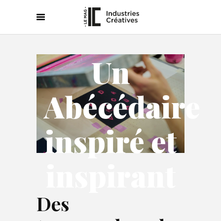
Un
Abécédaire
inspiré et
inspirant
Des