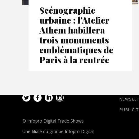
Scénographie
urbaine : l’Atelier
Athem habillera
trois monuments
emblématiques de
Paris à la rentrée
NEWSLE
PUBLICIT
© Infopro Digital Trade Shows
Une filiale du groupe Infopro Digital