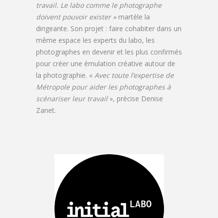
travail. Le labo comme le photographe
doivent pouvoir exister »
martèle la
dirigeante. Son projet : faire cohabiter dans un
même espace les experts du labo, les
photographes en devenir et les plus confirmés
pour créer une émulation créative autour de
la photographie. «
Avec toute l’expertise de
Métropole pour aider les photographes à
scénariser leur travail
», précise Denise
Zanet.