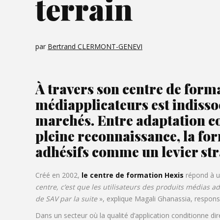
terrain
par
Bertrand CLERMONT-GENEVI
À travers son centre de for
médiapplicateurs est indisso
marchés. Entre adaptation co
pleine reconnaissance, la fo
adhésifs comme un levier str
Créé en 2002,
le centre de formation Hexis
répond à un
centre, c’est que les utilisateurs des produits médias 
de SAV par la suite
», explique Magali Ghanassia, respons
Dans un secteur où la qualité d’application conditionne di