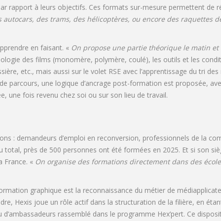
par rapport à leurs objectifs. Ces formats sur-mesure permettent de 
 autocars, des trams, des hélicoptères, ou encore des raquettes d
pprendre en faisant. «
On propose une partie théorique le matin et l
logie des films (monomère, polymère, coulé), les outils et les conditi
sière, etc., mais aussi sur le volet RSE avec l’apprentissage du tri de
in de parcours, une logique d’ancrage post-formation est proposée, av
e, une fois revenu chez soi ou sur son lieu de travail.
ations : demandeurs d’emploi en reconversion, professionnels de la com
 Au total, près de 500 personnes ont été formées en 2025. Et si son siè
a France. «
On organise des formations directement dans des écoles
rmation graphique est la reconnaissance du métier de médiapplicateur
re, Hexis joue un rôle actif dans la structuration de la filière, en éta
seau d’ambassadeurs rassemblé dans le programme Hex’pert. Ce dispos