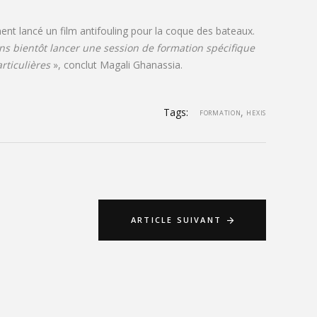
nt lancé un film antifouling pour la coque des bateaux.
ns bientôt lancer une session de formation spécifique
articulières
», conclut Magali Ghanassia.
Tags:
,
FORMATION
HEXIS
ARTICLE SUIVANT