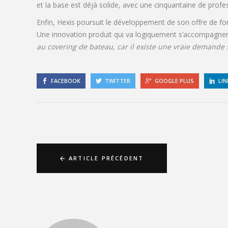
et la base est déjà solide, avec une cinquantaine de profes
Enfin, Hexis poursuit le développement de son offre de f
Une innovation produit qui va logiquement s’accompagner d
au covering de bateau, car il existe une vraie demande s
FACEBOOK
TWITTER
GOOGLE PLUS
LIN
ARTICLE PRÉCÉDENT