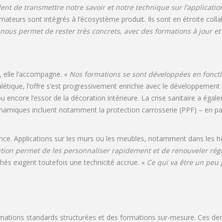
dent de transmettre notre savoir et notre technique sur l’applicatio
rmateurs sont intégrés à l’écosystème produit. Ils sont en étroite coll
 nous permet de rester très concrets, avec des formations à jour et
, elle l’accompagne. «
Nos formations se sont développées en foncti
alétique, l’offre s’est progressivement enrichie avec le développement 
u encore l’essor de la décoration intérieure. La crise sanitaire a ég
dynamiques incluent notamment la protection carrosserie (PPF) – en pa
e. Applications sur les murs ou les meubles, notamment dans les hôte
lution permet de les personnaliser rapidement et de renouveler rég
és exigent toutefois une technicité accrue. «
Ce qui va être un peu 
mations standards structurées et des formations sur-mesure. Ces derni