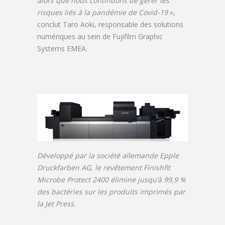
alors que nous continuons de gérer les
risques liés à la pandémie de Covid-19
»,
conclut Taro Aoki, responsable des solutions
numériques au sein de Fujifilm Graphic
Systems EMEA.
Développé par la société allemande Epple
Druckfarben AG, le revêtement Finishfit
Microbe Protect 2400 élimine jusqu’à 99,9 %
des bactéries sur les produits imprimés par
la Jet Press.