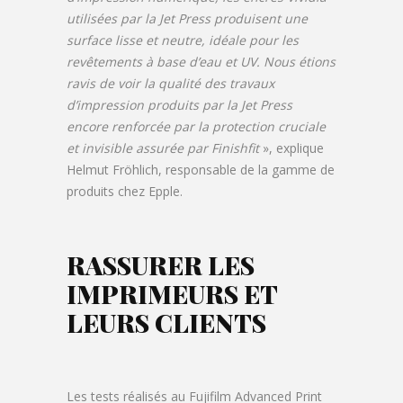
utilisées par la Jet Press produisent une
surface lisse et neutre, idéale pour les
revêtements à base d’eau et UV. Nous étions
ravis de voir la qualité des travaux
d’impression produits par la Jet Press
encore renforcée par la protection cruciale
et invisible assurée par Finishfit
», explique
Helmut Fröhlich, responsable de la gamme de
produits chez Epple.
RASSURER LES
IMPRIMEURS ET
LEURS CLIENTS
Les tests réalisés au Fujifilm Advanced Print